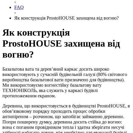
›
FAQ
›
Як конструкція ProstoHOUSE захищена від вогню?
Як конструкція
ProstoHOUSE захищена від
вогню?
Базальтова вата та дерев’яний каркас досить широко
використовують у сучасній будівельній галузі (80% світового
виробництва базальтової вати призначено для будівництва).
Ми використовуємо вогнестійку базальтову вату
ТЕХНОНІКОЛЬ, яка служить у каркасі будівлі
протипожежним екраном.
Деревина, що використовується в будівництві ProstoHOUSE, в
обов’язковому порядку проходить процес обробки
антипіреном – розчином, що запобігає займанню деревини.
Попри поширену думку, деревина досить стійка до вогню:
вона є поганим провідником тепла і здатна зберігати несучі
здібності набагато довше, ніж необхідно для евакуації будівлі.