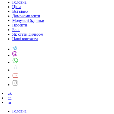
Головна
Ціни
Всі відео
Домокомплекти
Модульні будинки
Проєкти
Блог
Як стати дилером
Наші контакти
uk
en
ru
Головна