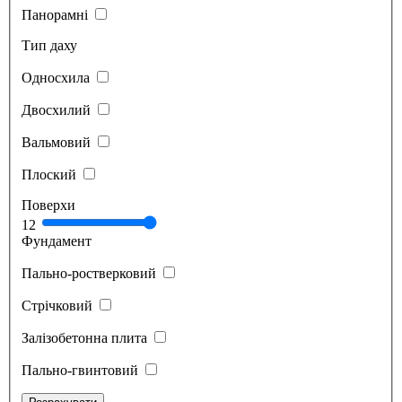
Панорамні
Тип даху
Односхила
Двосхилий
Вальмовий
Плоский
Поверхи
1
2
Фундамент
Пально-ростверковий
Стрічковий
Залізобетонна плита
Пально-гвинтовий