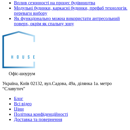
Вплив сезонності на процес будівництва
Модульні будинки, каркасні будинки, префаб технологія.
переваги вибору
Як функціонально можна використати антресольний
поверх, окрім як спальну зону
Офіс-шоурум
Україна, Київ 02132, вул.Садова, 49а, ділянка 1а. метро
“Славутич"
Блог
Всі відео
Ціни
Політика конфіденційності
Доставка та повернення