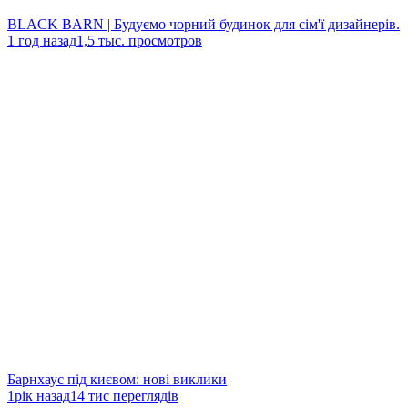
BLACK BARN | Будуємо чорний будинок для сім'ї дизайнерів.
1 год назад
1,5 тыс. просмотров
Барнхаус під києвом: нові виклики
1рік назад
14 тис переглядів