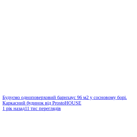
Будуємо одноповерховий барнхаус 96 м2 у сосновому борі.
Каркасний будинок від ProstoHOUSE
1 рік назад
11 тис переглядів