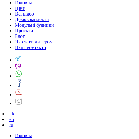
Головна
Ціни
Всі відео
Домокомплекти
Модульні будинки
Проєкти
Блог
Як стати дилером
Наші контакти
uk
en
ru
Головна