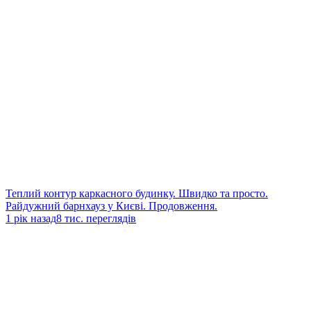
Теплий контур каркасного будинку. Швидко та просто.
Райдужний барнхауз у Києві. Продовження.
1 рік назад
8 тис. переглядів