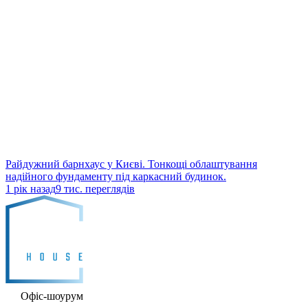
Райдужний барнхаус у Києві. Тонкощі облаштування
надійного фундаменту під каркасний будинок.
1 рік назад
9 тис. переглядів
Офіс-шоурум