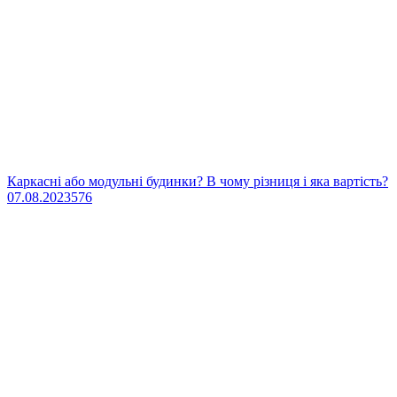
Каркасні або модульні будинки? В чому різниця і яка вартість?
07.08.2023
576