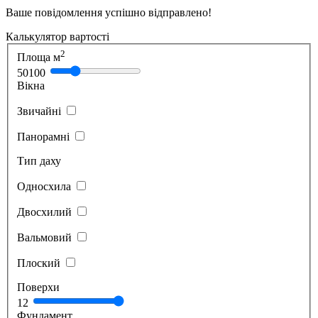
Ваше повідомлення успішно відправлено!
Калькулятор вартості
2
Площа м
50
100
Вікна
Звичайні
Панорамні
Тип даху
Односхила
Двосхилий
Вальмовий
Плоский
Поверхи
1
2
Фундамент