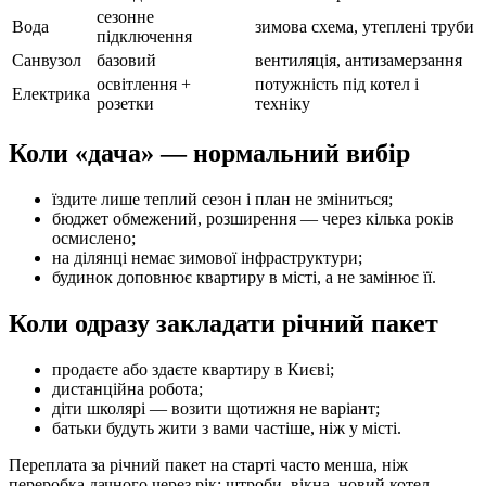
сезонне
Вода
зимова схема, утеплені труби
підключення
Санвузол
базовий
вентиляція, антизамерзання
освітлення +
потужність під котел і
Електрика
розетки
техніку
Коли «дача» — нормальний вибір
їздите лише теплий сезон і план не зміниться;
бюджет обмежений, розширення — через кілька років
осмислено;
на ділянці немає зимової інфраструктури;
будинок доповнює квартиру в місті, а не замінює її.
Коли одразу закладати річний пакет
продаєте або здаєте квартиру в Києві;
дистанційна робота;
діти школярі — возити щотижня не варіант;
батьки будуть жити з вами частіше, ніж у місті.
Переплата за річний пакет на старті часто менша, ніж
переробка дачного через рік: штроби, вікна, новий котел.