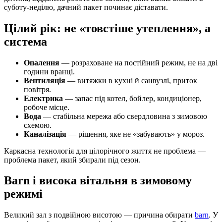
суботу-неділю, дачний пакет починає діставати.
Цілий рік: не «товстіше утеплення», а
система
Опалення
— розраховане на постійний режим, не на дві
години вранці.
Вентиляція
— витяжки в кухні й санвузлі, приток
повітря.
Електрика
— запас під котел, бойлер, кондиціонер,
робоче місце.
Вода
— стабільна мережа або свердловина з зимовою
схемою.
Каналізація
— рішення, яке не «забувають» у мороз.
Каркасна технологія для цілорічного життя не проблема —
проблема пакет, який збирали під сезон.
Barn і висока вітальня в зимовому
режимі
Великий зал з подвійною висотою — причина обирати
barn
. У