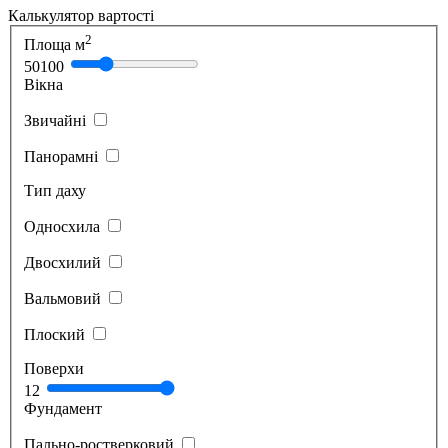
Калькулятор вартості
2
Площа м
50
100
Вікна
Звичайні
Панорамні
Тип даху
Односхила
Двосхилий
Вальмовий
Плоский
Поверхи
1
2
Фундамент
Пально-ростверковий