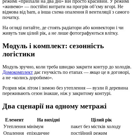
режимі «приїхали на два дні» він просто красивий. У режимі
«живемо» — постійні витрати на прогрів об’єму вгорі. Не
відмова від barn, а інша схема опалення й вентиляції з самого
початку.
На огляді питайте, де стоять радіатори або конвектори і чи
живуть там цілий рік, а не лише фотографуються влітку.
Модуль і комплект: сезонність
логістики
Модуль зручно, коли требa швидко закрити контур до холодів.
Домокомплект
дає гнучкість по етапах —
якщо
це в договорі,
а не «колись доробимо».
Розрив між літом і зимою без утеплення — вузли й деревина
переживають сезон інакше, ніж у закритому контурі.
Два сценарії на одному метражі
Елемент
На вихідні
Цілий рік
Утеплення
мінімум
пакет без містків холоду
Опалення
епізодичне
постійний режим