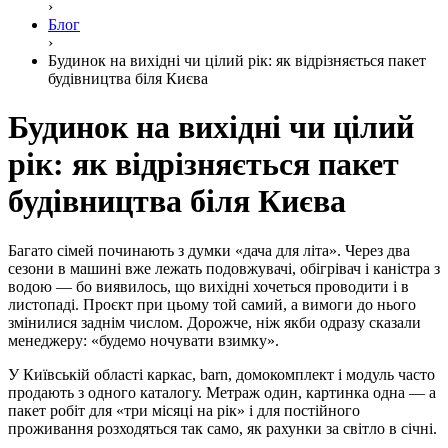
›
Блог
›
Будинок на вихідні чи цілий рік: як відрізняється пакет
будівництва біля Києва
Будинок на вихідні чи цілий
рік: як відрізняється пакет
будівництва біля Києва
Багато сімей починають з думки «дача для літа». Через два
сезони в машині вже лежать подовжувачі, обігрівач і каністра з
водою — бо виявилось, що вихідні хочеться проводити і в
листопаді. Проєкт при цьому той самий, а вимоги до нього
змінилися заднім числом. Дорожче, ніж якби одразу сказали
менеджеру: «будемо ночувати взимку».
У Київській області каркас, barn, домокомплект і модуль часто
продають з одного каталогу. Метраж один, картинка одна — а
пакет робіт для «три місяці на рік» і для постійного
проживання розходяться так само, як рахунки за світло в січні.