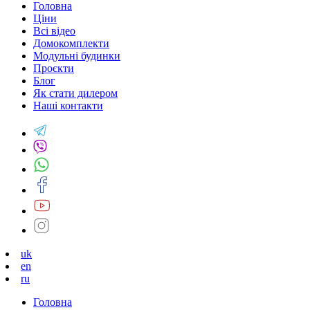
Головна
Ціни
Всі відео
Домокомплекти
Модульні будинки
Проєкти
Блог
Як стати дилером
Наші контакти
uk
en
ru
Головна