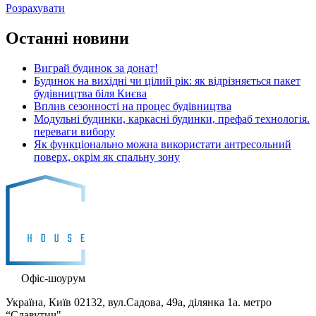
Розрахувати
Останні новини
Виграй будинок за донат!
Будинок на вихідні чи цілий рік: як відрізняється пакет
будівництва біля Києва
Вплив сезонності на процес будівництва
Модульні будинки, каркасні будинки, префаб технологія.
переваги вибору
Як функціонально можна використати антресольний
поверх, окрім як спальну зону
Офіс-шоурум
Україна, Київ 02132, вул.Садова, 49а, ділянка 1а. метро
“Славутич"