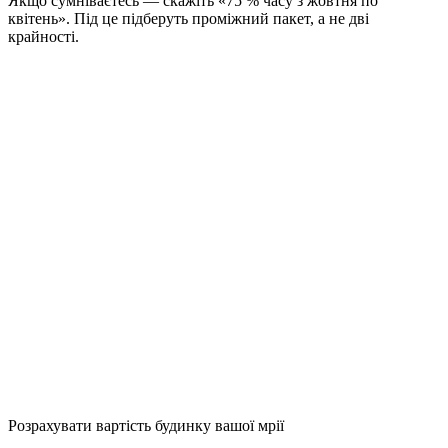
Якщо сумніваєтесь — скажіть «75 % часу з жовтня по
квітень». Під це підберуть проміжний пакет, а не дві
крайності.
Розрахувати вартість будинку вашої мрії