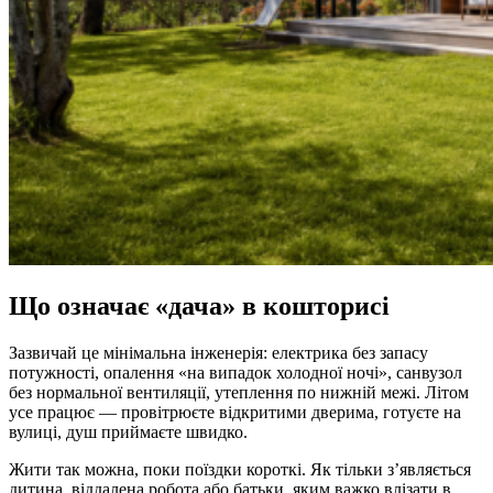
Що означає «дача» в кошторисі
Зазвичай це мінімальна інженерія: електрика без запасу
потужності, опалення «на випадок холодної ночі», санвузол
без нормальної вентиляції, утеплення по нижній межі. Літом
усе працює — провітрюєте відкритими дверима, готуєте на
вулиці, душ приймаєте швидко.
Жити так можна, поки поїздки короткі. Як тільки з’являється
дитина, віддалена робота або батьки, яким важко влізати в