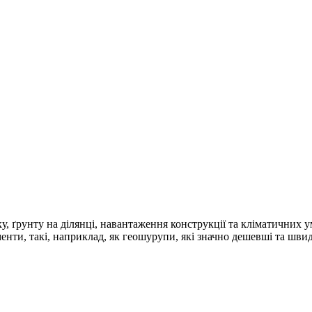
, ґрунту на ділянці, навантаження конструкції та кліматичних 
ти, такі, наприклад, як геошурупи, які значно дешевші та швидш