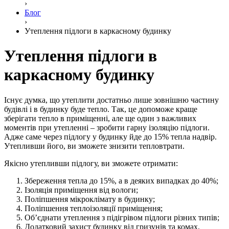
›
Блог
›
Утеплення підлоги в каркасному будинку
Утеплення підлоги в
каркасному будинку
Існує думка, що утеплити достатньо лише зовнішню частину
будівлі і в будинку буде тепло. Так, це допоможе краще
зберігати тепло в приміщенні, але ще один з важливих
моментів при утепленні – зробити гарну ізоляцію підлоги.
Адже саме через підлогу у будинку йде до 15% тепла надвір.
Утепливши його, ви зможете знизити тепловтрати.
Якісно утепливши підлогу, ви зможете отримати:
Збереження тепла до 15%, а в деяких випадках до 40%;
Ізоляція приміщення від вологи;
Поліпшення мікроклімату в будинку;
Поліпшення теплоізоляції приміщення;
Об’єднати утеплення з підігрівом підлоги різних типів;
Додатковий захист будинку від гризунів та комах.