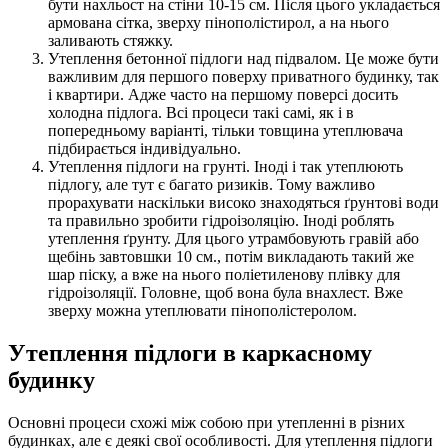
бути нахльост на стіни 10-15 см. Після цього укладається
армована сітка, зверху пінополістирол, а на нього
заливають стяжку.
Утеплення бетонної підлоги над підвалом. Це може бути
важливим для першого поверху приватного будинку, так
і квартири. Адже часто на першому поверсі досить
холодна підлога. Всі процеси такі самі, як і в
попередньому варіанті, тільки товщина утеплювача
підбирається індивідуально.
Утеплення підлоги на грунті. Іноді і так утеплюють
підлогу, але тут є багато ризиків. Тому важливо
прорахувати наскільки високо знаходяться ґрунтові води
та правильно зробити гідроізоляцію. Іноді роблять
утеплення ґрунту. Для цього утрамбовують гравій або
щебінь завтовшки 10 см., потім викладають такий же
шар піску, а вже на нього поліетиленову плівку для
гідроізоляції. Головне, щоб вона була внахлест. Вже
зверху можна утеплювати пінополістеролом.
Утеплення підлоги в каркасному
будинку
Основні процеси схожі між собою при утепленні в різних
будинках, але є деякі свої особливості. Для утеплення підлоги