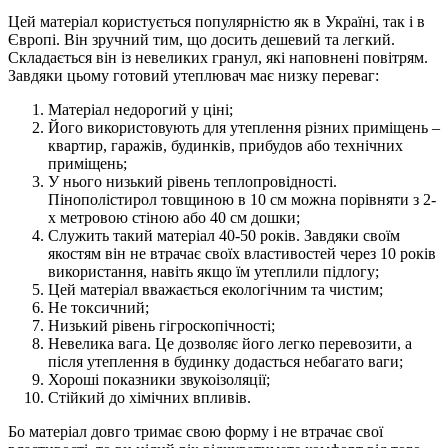
Цей матеріал користується популярністю як в Україні, так і в
Європі. Він зручний тим, що досить дешевий та легкий.
Складається він із невеликих гранул, які наповнені повітрям.
Завдяки цьому готовий утеплювач має низку переваг:
Матеріал недорогий у ціні;
Його використовують для утеплення різних приміщень –
квартир, гаражів, будинків, прибудов або технічних
приміщень;
У нього низький рівень теплопровідності.
Пінополістирол товщиною в 10 см можна порівняти з 2-
х метровою стіною або 40 см дошки;
Служить такий матеріал 40-50 років. Завдяки своїм
якостям він не втрачає своїх властивостей через 10 років
використання, навіть якщо їм утеплили підлогу;
Цей матеріал вважається екологічним та чистим;
Не токсичний;
Низький рівень гігроскопічності;
Невелика вага. Це дозволяє його легко перевозити, а
після утеплення в будинку додасться небагато ваги;
Хороші показники звукоізоляції;
Стійкий до хімічних впливів.
Бо матеріал довго тримає свою форму і не втрачає свої