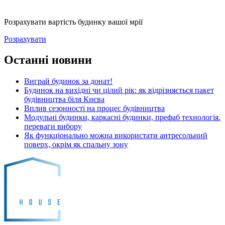
Розрахувати вартість будинку вашої мрії
Розрахувати
Останні новини
Виграй будинок за донат!
Будинок на вихідні чи цілий рік: як відрізняється пакет
будівництва біля Києва
Вплив сезонності на процес будівництва
Модульні будинки, каркасні будинки, префаб технологія.
переваги вибору
Як функціонально можна використати антресольний
поверх, окрім як спальну зону