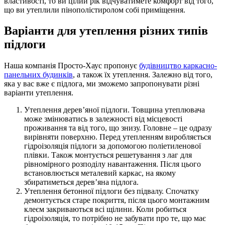
властивості, то ви цілий рік відчуватимете комфорт від того,
що ви утеплили пінополістиролом собі приміщення.
Варіанти для утеплення різних типів
підлоги
Наша компанія Просто-Хаус пропонує
будівництво каркасно-
панельних будинків
, а також їх утеплення. Залежно від того,
яка у вас вже є підлога, ми зможемо запропонувати різні
варіанти утеплення.
Утеплення дерев’яної підлоги. Товщина утеплювача
може змінюватись в залежності від місцевості
проживання та від того, що знизу. Головне – це одразу
вирівняти поверхню. Перед утепленням виробляється
гідроізоляція підлоги за допомогою поліетиленової
плівки. Також монтується решетування з лаг для
рівномірного розподілу навантаження. Після цього
встановлюється металевий каркас, на якому
збиратиметься дерев’яна підлога.
Утеплення бетонної підлоги без підвалу. Спочатку
демонтується старе покриття, після цього монтажним
клеєм закриваються всі щілини. Коли робиться
гідроізоляція, то потрібно не забувати про те, що має