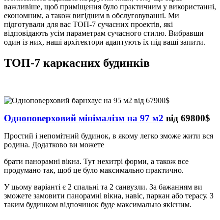
важливіше, щоб приміщення було практичним у використанні,
економним, а також вигідним в обслуговуванні. Ми
підготували для вас ТОП-7 сучасних проектів, які
відповідають усім параметрам сучасного стилю. Вибравши
один із них, наші архітектори адаптують їх під ваші запити.
ТОП-7 каркасних будинків
Одноповерховий мінімалізм на 97 м2
від 69800$
Простий і непомітний будинок, в якому легко зможе жити вся
родина. Додатково ви можете
брати панорамні вікна. Тут нехитрі форми, а також все
продумано так, щоб це було максимально практично.
У цьому варіанті є 2 спальні та 2 санвузли. За бажанням ви
зможете замовити панорамні вікна, навіс, паркан або терасу. З
таким будинком відпочинок буде максимально якісним.