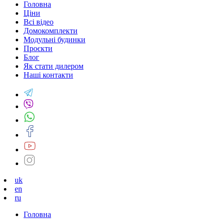
Головна
Ціни
Всі відео
Домокомплекти
Модульні будинки
Проєкти
Блог
Як стати дилером
Наші контакти
uk
en
ru
Головна