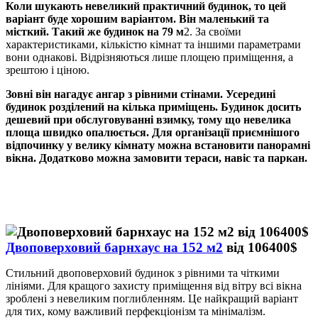
Коли шукають невеликий практичний будинок, то цей
варіант буде хорошим варіантом. Він маленький та
місткий. Такий же будинок на 79 м
2
. За своїми
характеристиками, кількістю кімнат та іншими параметрами
вони однакові. Відрізняються лише площею приміщення, а
зрештою і ціною.
Зовні він нагадує ангар з рівними стінами. Усередині
будинок розділений на кілька приміщень. Будинок досить
дешевий при обслуговуванні взимку, тому що невелика
площа швидко опалюється. Для організації приємнішого
відпочинку у велику кімнату можна встановити панорамні
вікна. Додатково можна замовити тераси, навіс та паркан.
Двоповерховий барнхаус на 152 м2
від 106400$
Стильний двоповерховий будинок з рівними та чіткими
лініями. Для кращого захисту приміщення від вітру всі вікна
зроблені з невеликим поглибленням. Це найкращий варіант
для тих, кому важливий перфекціонізм та мінімалізм.