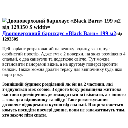
Двоповерховий барнхаус «Black Barn» 199 м2
від
129350$
Цей варіант розрахований на велику родину, яка цінує
особистий простір. Адже тут є 2 поверхи, на яких розміщено 4
спальні, є два санвузли та додаткове світло. Тут можна
встановити панорамні вікна, а на другому поверсі зробити
балкон. Також можна додати терасу для відпочинку будь-якої
пори року.
Зовнішній будинок розділений як би на 2 частини, які
з’єднуються між собою. З одного боку розміщена житлова
частина приміщення, де знаходяться всі кімнати, а з іншого
– зона для відпочинку та обіду. Таке розмежування
дозволяє відокремити кухню від спальні. Якщо захочеться
комусь посидіти ввечері довше, вони не заважатимуть тим,
хто захоче піти спати.