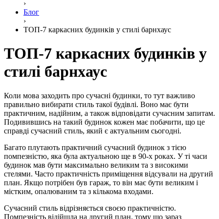
›
Блог
›
ТОП-7 каркасних будинків у стилі барнхауc
ТОП-7 каркасних будинків у
стилі барнхауc
Коли мова заходить про сучасні будинки, то тут важливо
правильно вибирати стиль такої будівлі. Воно має бути
практичним, надійним, а також відповідати сучасним запитам.
Подивившись на такий будинок кожен має побачити, що це
справді сучасний стиль, який є актуальним сьогодні.
Багато плутають практичний сучасний будинок з тією
помпезністю, яка була актуальною ще в 90-х роках. У ті часи
будинок мав бути максимально великим та з високими
стелями. Часто практичність приміщення відсували на другий
план. Якщо потрібен був гараж, то він має бути великим і
містким, опалюваним та з кількома входами.
Сучасний стиль відрізняється своєю практичністю.
Помпезність відійшла на другий план, тому що зараз