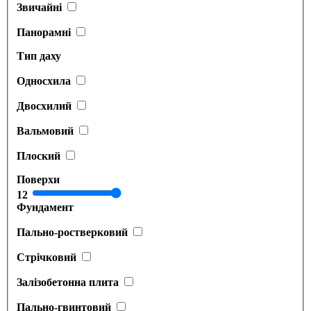
Звичайні
Панорамні
Тип даху
Односхила
Двосхилий
Вальмовий
Плоский
Поверхи
1
2
Фундамент
Пально-ростверковий
Стрічковий
Залізобетонна плита
Пально-гвинтовий