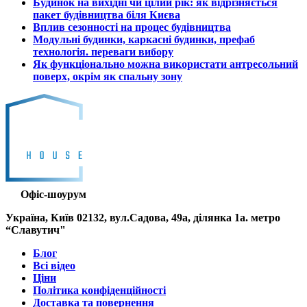
Будинок на вихідні чи цілий рік: як відрізняється
пакет будівництва біля Києва
Вплив сезонності на процес будівництва
Модульні будинки, каркасні будинки, префаб
технологія. переваги вибору
Як функціонально можна використати антресольний
поверх, окрім як спальну зону
Офіс-шоурум
Україна, Київ 02132, вул.Садова, 49а, ділянка 1а. метро
“Славутич"
Блог
Всі відео
Ціни
Політика конфіденційності
Доставка та повернення