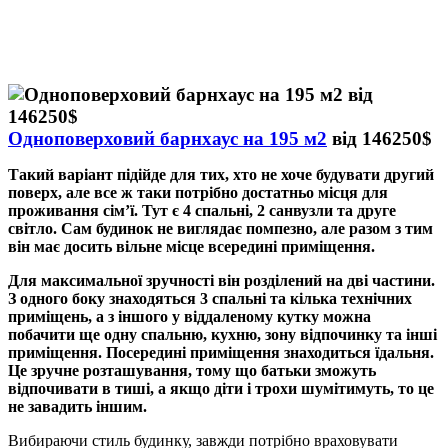
Одноповерховий барнхаус на 195 м2
від 146250$
Такий варіант підійде для тих, хто не хоче будувати другий
поверх, але все ж таки потрібно достатньо місця для
проживання сім’ї. Тут є 4 спальні, 2 санвузли та друге
світло. Сам будинок не виглядає помпезно, але разом з тим
він має досить вільне місце всередині приміщення.
Для максимальної зручності він розділений на дві частини.
З одного боку знаходяться 3 спальні та кілька технічних
приміщень, а з іншого у віддаленому кутку можна
побачити ще одну спальню, кухню, зону відпочинку та інші
приміщення. Посередині приміщення знаходиться їдальня.
Це зручне розташування, тому що батьки зможуть
відпочивати в тиші, а якщо діти і трохи шумітимуть, то це
не завадить іншим.
Вибираючи стиль будинку, завжди потрібно враховувати