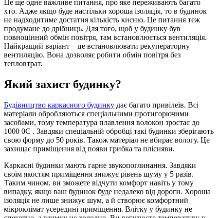
Це ще одне важливе питання, про яке переживають багато
хто. Адже якщо буде настільки хороша ізоляція, то в будинок
не надходитиме достатня кількість кисню. Це питання теж
продумане до дрібниць. Для того, щоб у будинку був
повноцінний обмін повітря, там встановлюється вентиляція.
Найкращий варіант – це встановлювати рекуператорну
вентиляцію. Вона дозволяє робити обмін повітря без
тепловтрат.
Який захист будинку?
Будівництво каркасного будинку
дає багато привілеїв. Всі
матеріали обробляються спеціальними протигорючими
засобами, тому температура плавлення волокон зростає до
1000 0
С
. Завдяки спеціальній обробці такі будинки зберігають
свою форму до 50 років. Також матеріал не вбирає вологу. Це
захищає приміщення від появи грибка та плісняви.
Каркасні будинки мають гарне звукопоглинання. Завдяки
своїм якостям приміщення знижує рівень шуму у 5 разів.
Таким чином, ви зможете відчути комфорт навіть у тому
випадку, якщо ваш будинок буде недалеко від дороги. Хороша
ізоляція не лише знижує шум, а й створює комфортний
мікроклімат усередині приміщення. Влітку у будинку не
спекотно, а взимку не холодно. Ви регулюєте температуру в