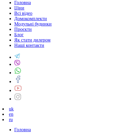
Головна
Ціни
Всі відео
Домокомплекти
Модульні будинки
Проєкти
Блог
Як стати дилером
Наші контакти
uk
en
ru
Головна