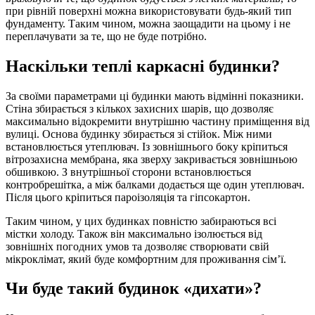
при рівній поверхні можна використовувати будь-який тип
фундаменту. Таким чином, можна заощадити на цьому і не
переплачувати за те, що не буде потрібно.
Наскільки теплі каркасні будинки?
За своїми параметрами ці будинки мають відмінні показники.
Стіна збирається з кількох захисних шарів, що дозволяє
максимально відокремити внутрішню частину приміщення від
вулиці. Основа будинку збирається зі стійок. Між ними
встановлюється утеплювач. Із зовнішнього боку кріпиться
вітрозахисна мембрана, яка зверху закривається зовнішньою
обшивкою. З внутрішньої сторони встановлюється
контробрешітка, а між балками додається ще один утеплювач.
Після цього кріпиться пароізоляція та гіпсокартон.
Таким чином, у цих будинках повністю забираються всі
містки холоду. Також він максимально ізолюється від
зовнішніх погодних умов та дозволяє створювати свій
мікроклімат, який буде комфортним для проживання сім’ї.
Чи буде такий будинок «дихати»?