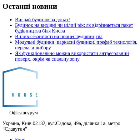
Останні новини
Виграй будинок за донат!
Будинок на вихідні чи цілий рік: як відрізняється пакет
будівництва біля Києва
Вплив сезонності на процес будівництва
Модульні будинки, каркасні будинки, префаб технологія.
переваги вибору
Як функціонально можна використати антресольний
поверх, окрім як спальну зону
Офіс-шоурум
Україна, Київ 02132, вул.Садова, 49а, ділянка 1а. метро
“Славутич"
Блог