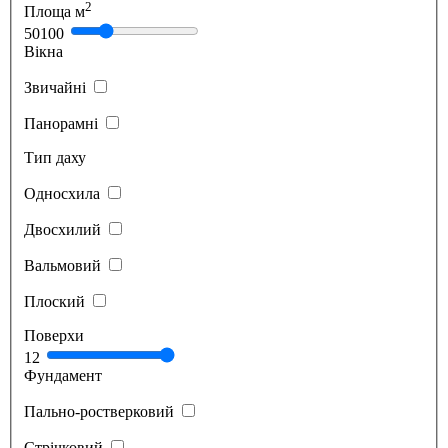
2
Площа м
50
100
Вікна
Звичайні
Панорамні
Тип даху
Односхила
Двосхилий
Вальмовий
Плоский
Поверхи
1
2
Фундамент
Пально-ростверковий
Стрічковий