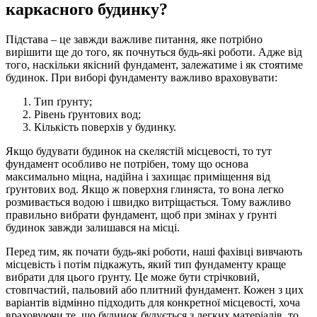
каркасного будинку?
Підстава – це завжди важливе питання, яке потрібно
вирішити ще до того, як почнуться будь-які роботи. Адже від
того, наскільки якісний фундамент, залежатиме і як стоятиме
будинок. При виборі фундаменту важливо враховувати:
Тип ґрунту;
Рівень ґрунтових вод;
Кількість поверхів у будинку.
Якщо будувати будинок на скелястій місцевості, то тут
фундамент особливо не потрібен, тому що основа
максимально міцна, надійна і захищає приміщення від
ґрунтових вод. Якщо ж поверхня глиняста, то вона легко
розмивається водою і швидко витріщається. Тому важливо
правильно вибрати фундамент, щоб при змінах у ґрунті
будинок завжди залишався на місці.
Перед тим, як почати будь-які роботи, наші фахівці вивчають
місцевість і потім підкажуть, який тип фундаменту краще
вибрати для цього ґрунту. Це може бути стрічковий,
стовпчастий, пальовий або плитний фундамент. Кожен з цих
варіантів відмінно підходить для конкретної місцевості, хоча
враховуючи те, що будинок будується з легких матеріалів, то