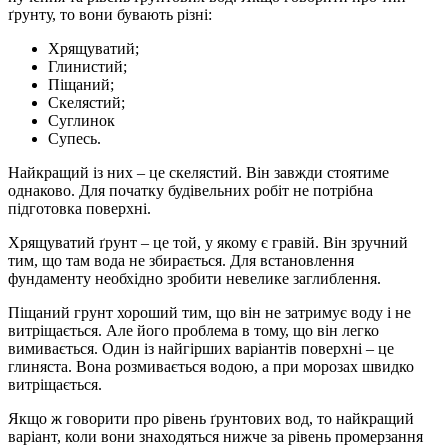
ґрунту, то вони бувають різні:
Хрящуватий;
Глинистий;
Піщаний;
Скелястий;
Суглинок
Супесь.
Найкращий із них – це скелястий. Він завжди стоятиме
однаково. Для початку будівельних робіт не потрібна
підготовка поверхні.
Хрящуватий ґрунт – це той, у якому є гравій. Він зручний
тим, що там вода не збирається. Для встановлення
фундаменту необхідно зробити невелике заглиблення.
Піщаний грунт хороший тим, що він не затримує воду і не
витріщається. Але його проблема в тому, що він легко
вимивається. Один із найгірших варіантів поверхні – це
глиняста. Вона розмивається водою, а при морозах швидко
витріщається.
Якщо ж говорити про рівень ґрунтових вод, то найкращий
варіант, коли вони знаходяться нижче за рівень промерзання