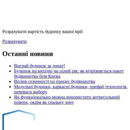
Розрахувати вартість будинку вашої мрії
Розрахувати
Останні новини
Виграй будинок за донат!
Будинок на вихідні чи цілий рік: як відрізняється пакет
будівництва біля Києва
Вплив сезонності на процес будівництва
Модульні будинки, каркасні будинки, префаб технологія.
переваги вибору
Як функціонально можна використати антресольний
поверх, окрім як спальну зону