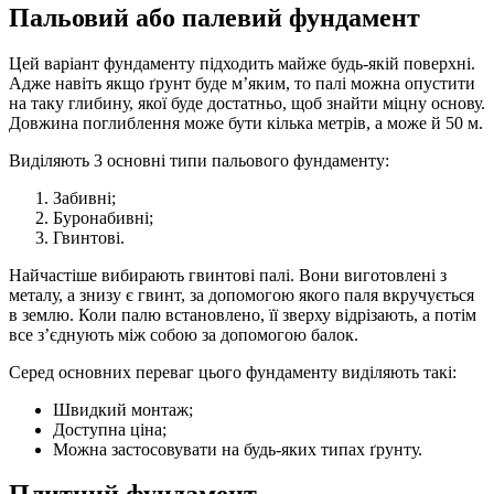
Пальовий або палевий фундамент
Цей варіант фундаменту підходить майже будь-якій поверхні.
Адже навіть якщо ґрунт буде м’яким, то палі можна опустити
на таку глибину, якої буде достатньо, щоб знайти міцну основу.
Довжина поглиблення може бути кілька метрів, а може й 50 м.
Виділяють 3 основні типи пальового фундаменту:
Забивні;
Буронабивні;
Гвинтові.
Найчастіше вибирають гвинтові палі. Вони виготовлені з
металу, а знизу є гвинт, за допомогою якого паля вкручується
в землю. Коли палю встановлено, її зверху відрізають, а потім
все з’єднують між собою за допомогою балок.
Серед основних переваг цього фундаменту виділяють такі:
Швидкий монтаж;
Доступна ціна;
Можна застосовувати на будь-яких типах ґрунту.