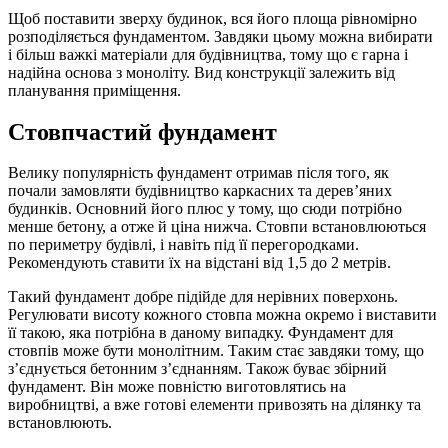
Щоб поставити зверху будинок, вся його площа рівномірно
розподіляється фундаментом. Завдяки цьому можна вибирати
і більш важкі матеріали для будівництва, тому що є гарна і
надійна основа з моноліту. Вид конструкції залежить від
планування приміщення.
Стовпчастий фундамент
Велику популярність фундамент отримав після того, як
почали замовляти будівництво каркасних та дерев’яних
будинків. Основний його плюс у тому, що сюди потрібно
менше бетону, а отже й ціна нижча. Стовпи встановлюються
по периметру будівлі, і навіть під її перегородками.
Рекомендують ставити їх на відстані від 1,5 до 2 метрів.
Такий фундамент добре підійде для нерівних поверхонь.
Регулювати висоту кожного стовпа можна окремо і виставити
її такою, яка потрібна в даному випадку. Фундамент для
стовпів може бути монолітним. Таким стає завдяки тому, що
з’єднується бетонним з’єднанням. Також буває збірний
фундамент. Він може повністю виготовлятись на
виробництві, а вже готові елементи привозять на ділянку та
встановлюють.