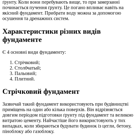
ґрунту. Коли вони перебувають вище, то при замерзанні
починається пучення ґрунту. Це погано впливає навіть на
якісний фундамент. Прибрати воду можна за допомогою
осушення та дренажних систем.
Характеристики різних видів
фундаментe
Є 4 основні види фундаменту:
Стрічковий;
Столбчатый;
Пальовий;
Плитний.
Стрічковий фундамент
Зазвичай такий фундамент використовують при будівництві
приміщень на один або кілька поверхів. Він відрізняється
довгим періодом підготовки ґрунту під фундамент та великою
витратою цементу. Найчастіше його використовують у тих
випадках, коли збираються будувати будинок із цегли, бетону,
піноблоку або газоблоку.