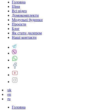
Головна
Ціни
Всі відео
Домокомплекти
Модульні будинки
Проєкти
Блог
Як стати дилером
Наші контакти
uk
en
ru
Головна