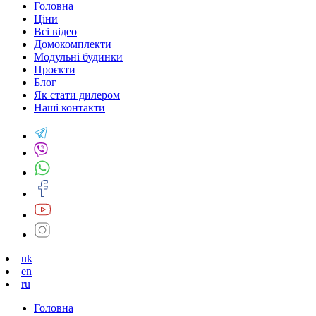
Головна
Ціни
Всі відео
Домокомплекти
Модульні будинки
Проєкти
Блог
Як стати дилером
Наші контакти
uk
en
ru
Головна