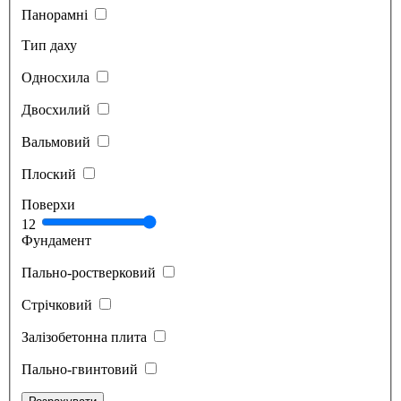
Панорамні
Тип даху
Односхила
Двосхилий
Вальмовий
Плоский
Поверхи
1
2
Фундамент
Пально-ростверковий
Стрічковий
Залізобетонна плита
Пально-гвинтовий