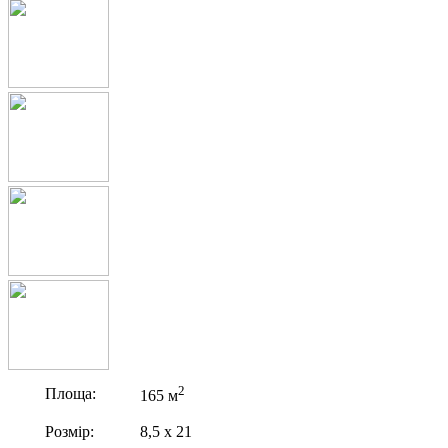
2
Площа:
165 м
Розмір:
8,5 х 21