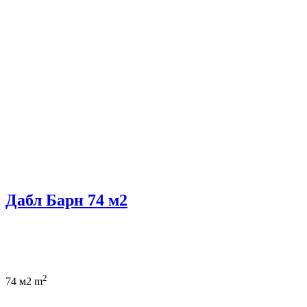
Дабл Барн 74 м2
2
74 м2 m