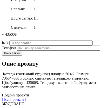
Спальні:
1
Друге світло:
Ні
Санвузли:
1
≈ 43500$
Ім`я
Телефон
Опис проэкту
Котедж (гостьовий будинок) площею 50 м2 Розміри
7360*7060 з однією спальнею та великою вітальнею.
Цінабудинку - 43500$. Тип даху - вальмовий. Фундамент -
залізобетонна плита.
Подібні проекти
[ Всі проекти ]
ЗБУДОВАНО