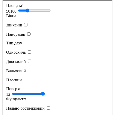
2
Площа м
50
100
Вікна
Звичайні
Панорамні
Тип даху
Односхила
Двосхилий
Вальмовий
Плоский
Поверхи
1
2
Фундамент
Пально-ростверковий