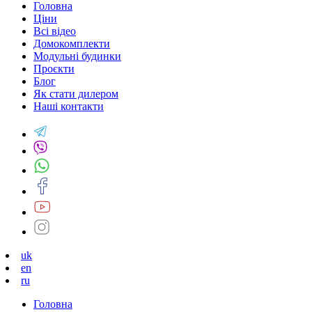
Головна
Ціни
Всі відео
Домокомплекти
Модульні будинки
Проєкти
Блог
Як стати дилером
Наші контакти
uk
en
ru
Головна