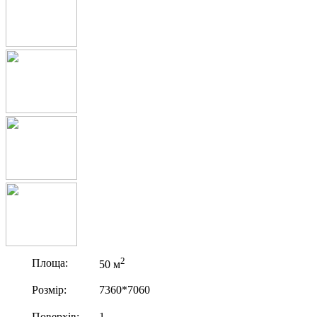
2
Площа:
50 м
Розмір:
7360*7060
Поверхів:
1