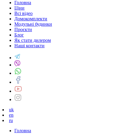
Головна
Ціни
Всі відео
Домокомплекти
Модульні будинки
Проєкти
Блог
Як стати дилером
Наші контакти
uk
en
ru
Головна