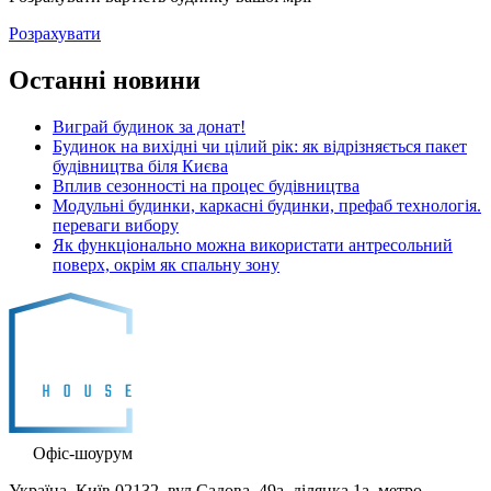
Розрахувати
Останні новини
Виграй будинок за донат!
Будинок на вихідні чи цілий рік: як відрізняється пакет
будівництва біля Києва
Вплив сезонності на процес будівництва
Модульні будинки, каркасні будинки, префаб технологія.
переваги вибору
Як функціонально можна використати антресольний
поверх, окрім як спальну зону
Офіс-шоурум
Україна, Київ 02132, вул.Садова, 49а, ділянка 1а. метро