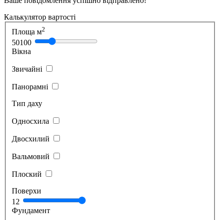
Ваше повідомлення успішно відправлено!
Калькулятор вартості
2
Площа м
50
100
Вікна
Звичайні
Панорамні
Тип даху
Односхила
Двосхилий
Вальмовий
Плоский
Поверхи
1
2
Фундамент