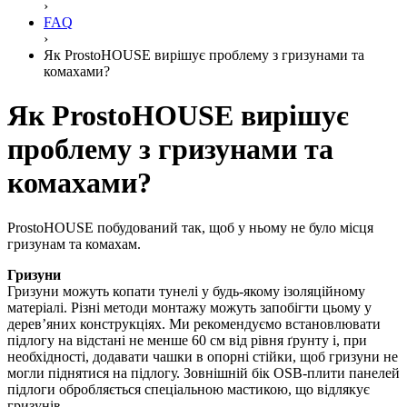
›
FAQ
›
Як ProstoHOUSE вирішує проблему з гризунами та
комахами?
Як ProstoHOUSE вирішує
проблему з гризунами та
комахами?
ProstoHOUSE побудований так, щоб у ньому не було місця
гризунам та комахам.
Гризуни
Гризуни можуть копати тунелі у будь-якому ізоляційному
матеріалі. Різні методи монтажу можуть запобігти цьому у
дерев’яних конструкціях. Ми рекомендуємо встановлювати
підлогу на відстані не менше 60 см від рівня ґрунту і, при
необхідності, додавати чашки в опорні стійки, щоб гризуни не
могли піднятися на підлогу. Зовнішній бік OSB-плити панелей
підлоги обробляється спеціальною мастикою, що відлякує
гризунів.