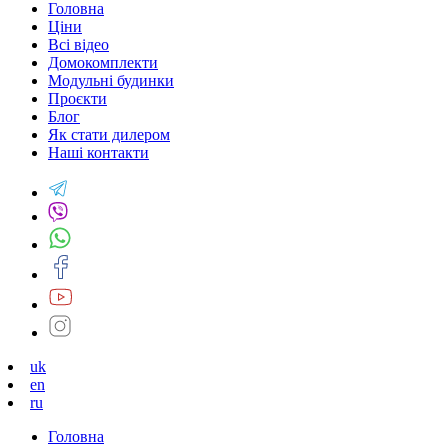
Головна
Ціни
Всі відео
Домокомплекти
Модульні будинки
Проєкти
Блог
Як стати дилером
Наші контакти
uk
en
ru
Головна