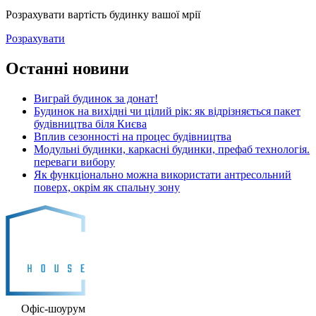
Розрахувати вартість будинку вашої мрії
Розрахувати
Останні новини
Виграй будинок за донат!
Будинок на вихідні чи цілий рік: як відрізняється пакет
будівництва біля Києва
Вплив сезонності на процес будівництва
Модульні будинки, каркасні будинки, префаб технологія.
переваги вибору
Як функціонально можна використати антресольний
поверх, окрім як спальну зону
Офіс-шоурум