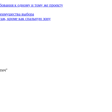
бования к одному и тому же проекту
реимущества выбора
аж, кроме как спальную зону
утич"