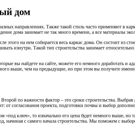
ный дом
разных направлениях. Также такой стиль часто применяют в кар
едение дома занимает не так много времени, а все материалы эк
сле этого на нем собирается весь каркас дома. Он состоит из ст
вать изнутри. Такой тип строительства занимает относительно 
оторые вы найдете на сайте, можете его немного доработать и ад
ного выше, чем на предыдущие, но при этом вы получите именно
. Второй по важности фактор – это сроки строительства. Выбрав
сит: от согласования проекта, подготовки почвы и выбор дополн
дом «под ключ», то изначально его цена будет немного выше, но т
 начиная с самого начала строительства. Мы поможем с выбором