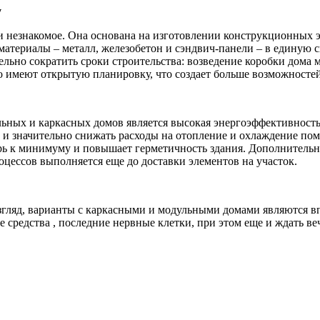
у
 и незнакомое. Она основана на изготовлении конструкционных 
материалы – металл, железобетон и сэндвич-панели – в единую 
льно сократить сроки строительства: возведение коробки дома м
то имеют открытую планировку, что создает больше возможносте
льных и каркасных домов является высокая энергоэффективност
и значительно снижать расходы на отопление и охлаждение по
ерь к минимуму и повышает герметичность здания. Дополнительн
цессов выполняется еще до доставки элементов на участок.
 взгляд, варианты с каркасными и модульными домами являются 
 средства , последние нервные клетки, при этом еще и ждать ве