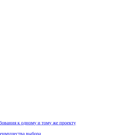
бования к одному и тому же проекту
реимущества выбора