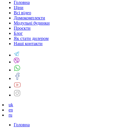
Головна
Ціни
Всі відео
Домокомплекти
Модульні будинки
Проєкти
Блог
Як стати дилером
Наші контакти
uk
en
ru
Головна