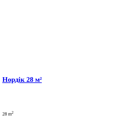
Нордік 28 м²
2
28 m