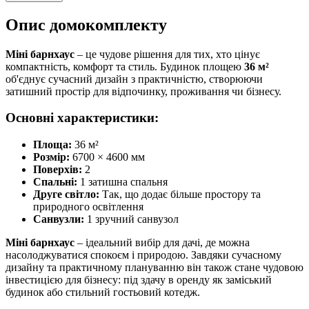
Опис домокомплекту
Міні барнхаус
– це чудове рішення для тих, хто цінує
компактність, комфорт та стиль. Будинок площею
36 м²
об'єднує сучасний дизайн з практичністю, створюючи
затишний простір для відпочинку, проживання чи бізнесу.
Основні характеристики:
Площа:
36 м²
Розмір:
6700 × 4600 мм
Поверхів:
2
Спальні:
1 затишна спальня
Друге світло:
Так, що додає більше простору та
природного освітлення
Санвузли:
1 зручний санвузол
Міні барнхаус
– ідеальний вибір для дачі, де можна
насолоджуватися спокоєм і природою. Завдяки сучасному
дизайну та практичному плануванню він також стане чудовою
інвестицією для бізнесу: під здачу в оренду як заміський
будинок або стильний гостьовий котедж.