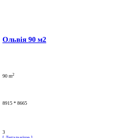
Ольвія 90 м2
2
90 m
8915 * 8665
3
[ Детальніше ]