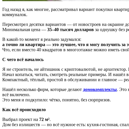
Год назад я, как многие, рассматривал вариант покупки кварти
коммуналок.
Пересмотрел десятки вариантов — от новостроев на окраине до
Минимальная цена —
35–40 тысяч долларов
за однушку без р
В какой-то момент я реально задумался:
а точно ли квартира — это лучшее, что я могу получить за 
Что, если вместо 40 квадратов в многоэтажке можно иметь свой
С чего всё началось
Я не строитель, не айтишник с криптовалютой, не архитектор.
Начал копаться, читать, смотреть реальные примеры. И нашёл
Компактный, тёплый, простой в обслуживании и главное — реа
Нашёл несколько фирм, которые делают
домокомплекты
. Это
всё включено.
Это меня и подкупило: чётко, понятно, без сюрпризов.
Как всё происходило
Выбрал проект на
72 м²
.
Дом без излишеств — но всё нужное есть: кухня-гостиная, спаль