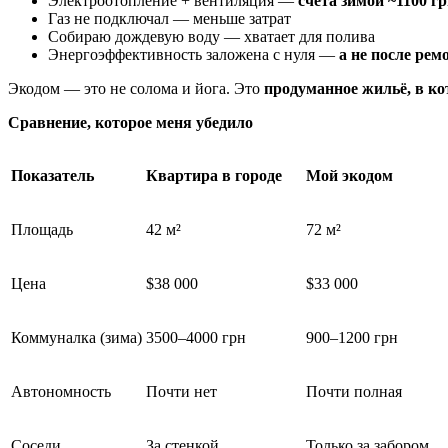
Электроотопление + вентиляция —
счета зимой ~1100 г
Газ не подключал — меньше затрат
Собираю дождевую воду — хватает для полива
Энергоэффективность заложена с нуля —
а не после ремо
Экодом — это не солома и йога. Это
продуманное жильё, в ко
Сравнение, которое меня убедило
Показатель
Квартира в городе
Мой экодом
Площадь
42 м²
72 м²
Цена
$38 000
$33 000
Коммуналка (зима)
3500–4000 грн
900–1200 грн
Автономность
Почти нет
Почти полная
Соседи
За стенкой
Только за забором