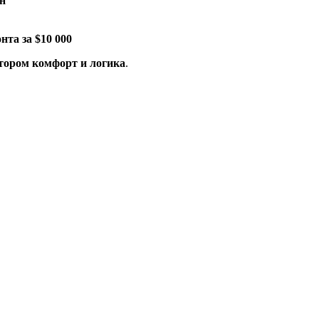
рн
нта за $10 000
тором комфорт и логика
.